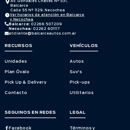
Av. Gonzales Chaves N° 531,
Balcarce
Calle 55 N° 1129, Necochea
Ver horarios de atención en Balcarce
y Necochea
Balcarce:
02266 507209
Necochea:
02262 601117
atcliente@balcarceautos.com.ar
RECURSOS
VEHÍCULOS
Unidades
Autos
Plan Óvalo
Suv's
Pick Up & Delivery
Pick-ups
Contacto
Utilitarios
SEGUINOS EN REDES
LEGAL
Facebook
Términos y