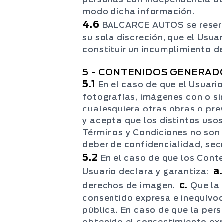
modo dicha información.
4.6
BALCARCE AUTOS se reserva
su sola discreción, que el Usu
constituir un incumplimiento d
5 - CONTENIDOS GENERAD
5.1
En el caso de que el Usuari
fotografías, imágenes con o s
cualesquiera otras obras o pr
y acepta que los distintos uso
Términos y Condiciones no son s
deber de confidencialidad, sec
5.2
En el caso de que los Cont
a
Usuario declara y garantiza:
c.
derechos de imagen.
Que la
consentido expresa e inequívo
pública. En caso de que la per
obtenido el consentimiento exp