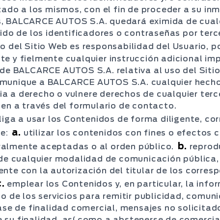
izado a los mismos, con el fin de proceder a su i
, BALCARCE AUTOS S.A. quedará eximida de cualq
bido de los identificadores o contraseñas por ter
o del Sitio Web es responsabilidad del Usuario, po
te y fielmente cualquier instrucción adicional 
 de BALCARCE AUTOS S.A. relativa al uso del Siti
omunique a BALCARCE AUTOS S.A. cualquier hecho
 a derecho o vulnere derechos de cualquier terce
ien a través del formulario de contacto.
liga a usar los Contenidos de forma diligente, corre
a.
e:
utilizar los contenidos con fines o efectos co
b.
almente aceptadas o al orden público.
reprodu
 de cualquier modalidad de comunicación pública,
nte con la autorización del titular de los corres
c.
emplear los Contenidos y, en particular, la info
o de los servicios para remitir publicidad, comun
ase de finalidad comercial, mensajes no solicitado
su finalidad, así como a abstenerse de comercial