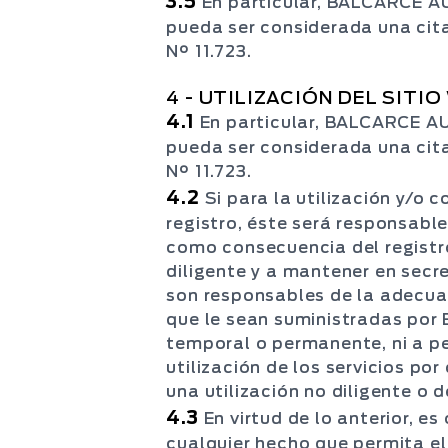
3.5
En particular, BALCARCE A
pueda ser considerada una cita 
N° 11.723.
4 - UTILIZACIÓN DEL SITI
4.1
En particular, BALCARCE A
pueda ser considerada una cita 
N° 11.723.
4.2
Si para la utilización y/o 
registro, éste será responsable
como consecuencia del registr
diligente y a mantener en secr
son responsables de la adecua
que le sean suministradas por
temporal o permanente, ni a pe
utilización de los servicios po
una utilización no diligente o 
4.3
En virtud de lo anterior, 
cualquier hecho que permita el