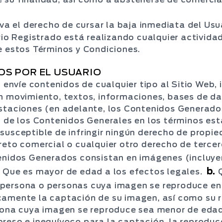
 el derecho de cursar la baja inmediata del Usua
ario Registrado está realizando cualquier activid
e estos Términos y Condiciones.
OS POR EL USUARIO
o envíe contenidos de cualquier tipo al Sitio Web,
in movimiento, textos, informaciones, bases de d
estaciones (en adelante, los Contenidos Generado
s de los Contenidos Generales en los términos est
usceptible de infringir ningún derecho de propied
reto comercial o cualquier otro derecho de tercer
enidos Generados consistan en imágenes (incluyen
.
b.
Que es mayor de edad a los efectos legales.
 persona o personas cuya imagen se reproduce e
camente la captación de su imagen, así como su r
sona cuya imagen se reproduce sea menor de edad
reso e inequívoco para la captación, la reproducci