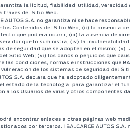
ntiza la licitud, fiabilidad, utilidad, veracidad 
a través del Sitio Web.
 AUTOS S.A. no garantiza ni se hace responsable 
de los Contenidos del Sitio Web; (ii) la ausencia d
efecto que pudiera ocurrir; (iii) la ausencia de v
servidor que lo suministra; (iv) la invulnerabilidad
s de seguridad que se adopten en el mismo; (v) la
el Sitio Web; (vi) los daños o perjuicios que caus
iere las condiciones, normas e instrucciones que
a vulneración de los sistemas de seguridad del Sit
OS S.A. declara que ha adoptado diligentement
del estado de la tecnología, para garantizar el fu
ión a los Usuarios de virus y otros componentes d
 podrá encontrar enlaces a otras páginas web medi
gestionados por terceros. I BALCARCE AUTOS S.A. 