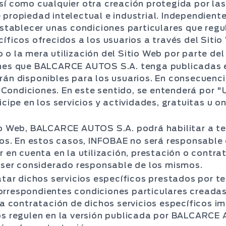
sí como cualquier otra creación protegida por las
 propiedad intelectual e industrial. Independien
ablecer unas condiciones particulares que regule
íficos ofrecidos a los usuarios a través del Sitio
o la mera utilización del Sitio Web por parte del
iones que BALCARCE AUTOS S.A. tenga publicadas
rán disponibles para los usuarios. En consecuencia
ondiciones. En este sentido, se entenderá por "
icipe en los servicios y actividades, gratuitas u o
io Web, BALCARCE AUTOS S.A. podrá habilitar a t
cios. En estos casos, INFOBAE no será responsable
r en cuenta en la utilización, prestación o contra
á ser considerado responsable de los mismos.
atar dichos servicios específicos prestados por te
orrespondientes condiciones particulares creada
la contratación de dichos servicios específicos i
los regulen en la versión publicada por BALCARCE