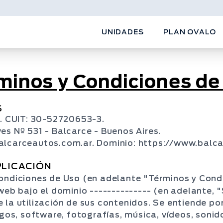
UNIDADES
PLAN OVALO
minos y Condiciones de
S
 CUIT: 30-52720653-3.
es Nº 531 - Balcarce - Buenos Aires.
alcarceautos.com.ar. Dominio: https://www.balc
PLICACIÓN
ondiciones de Uso (en adelante "Términos y Condi
web bajo el dominio -------------- (en adelante, 
 la utilización de sus contenidos. Se entiende po
igos, software, fotografías, música, vídeos, soni