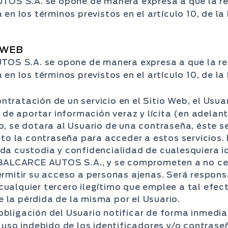
UTOS S.A. se opone de manera expresa a que la r
en los términos previstos en el artículo 10, de la
O WEB
UTOS S.A. se opone de manera expresa a que la r
en los términos previstos en el artículo 10, de la
contratación de un servicio en el Sitio Web, el Usu
 de aportar información veraz y lícita (en adelant
o, se dotara al Usuario de una contraseña, éste 
eto la contraseña para acceder a estos servicios.
da custodia y confidencialidad de cualesquiera i
 BALCARCE AUTOS S.A., y se comprometen a no ced
rmitir su acceso a personas ajenas. Será responsa
r cualquier tercero ilegítimo que emplee a tal ef
de la pérdida de la misma por el Usuario.
es obligación del Usuario notificar de forma inme
 uso indebido de los identificadores y/o contrase