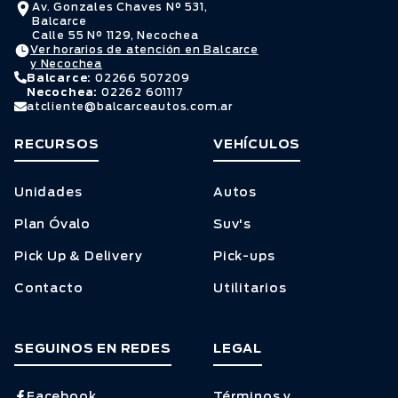
Av. Gonzales Chaves N° 531,
Balcarce
Calle 55 N° 1129, Necochea
Ver horarios de atención en Balcarce
y Necochea
Balcarce:
02266 507209
Necochea:
02262 601117
atcliente@balcarceautos.com.ar
RECURSOS
VEHÍCULOS
Unidades
Autos
Plan Óvalo
Suv's
Pick Up & Delivery
Pick-ups
Contacto
Utilitarios
SEGUINOS EN REDES
LEGAL
Facebook
Términos y